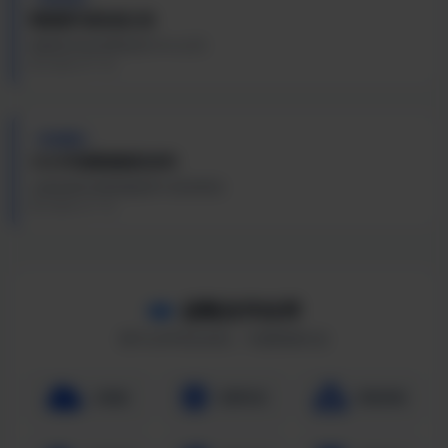
数据源升级完成公告
数据同步延迟降低至50ms以内
2026-07-16
行业资讯
2026年度数据报告发布
全面回顾年度数据趋势与预测表现
2026-07-14
战略合作伙伴
携手业界领先机构，共建数据生态
云数据
智算科技
数联网络