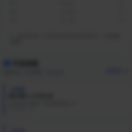
大
15
小
17
大单
6
大双
9
小单
11
小双
6
后续开出号码：
17 16 06 12 18 23 00 20 09 13
数据实
时更新
行业动态
查看更多
最新资讯 · 技术更新 · 平台公告
技术更新
算法引擎 v3.0 正式上线
全新深度学习模型，预测准确率提升12%
2026-07-18
平台公告