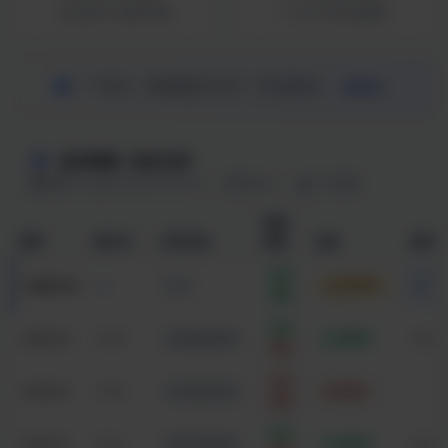
企业级SSL加密传输
7×24小时在线服务
广告位 · 数据服务合作 · 欢迎垂询
招商中
实时预测 · 组合分析
更新于 2026-08-06 12:01:12
算法 v2
飞飞预测
预测
期号
倒计时
开奖号码
结果
状态
操作
大
--
3466124
--
预测中
单
大
3466123
12:00
5+5+6=16
命中
大小
单
大
3466122
11:56
2+4+6=12
未中
-
单
大
3466121
11:53
9+1+8=18
命中
大小