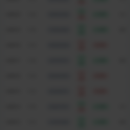
单
大
3466120
11:49
9+8+5=22
命中
大小
单
大
3466119
11:46
7+8+5=20
命中
组合
双
小
3466118
11:42
8+8+6=22
未中
-
单
小
3466117
11:39
4+4+3=11
命中
组合
单
小
3466116
11:35
8+4+3=15
未中
-
双
大
3466115
11:32
0+2+9=11
未中
-
双
大
3466114
11:28
4+6+7=17
命中
大小
双
小
3466113
11:25
1+0+5=06
命中
组合
双