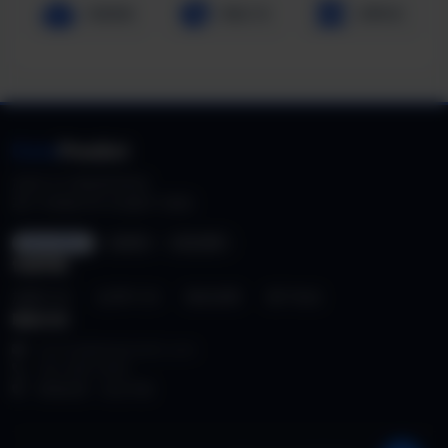
深蓝智能
数据工场
云擎科技
Data
Predict
加拿大28 智能预测系统
基于大数据分析与机器学习模型
ISO 27001
GDPR
SSL加密
快速导航
加拿大28
台湾PC28
隐私政策
用户协议
联系方式
service@datapredict.com
400-888-9999
数据加密 · 安全可靠