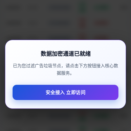
大
3466361
02:26
7+9+4=20
命中
组合
双
大
3466360
02:22
1+1+0=02
未中
-
单
小
3466359
02:19
9+5+9=23
未中
-
双
小
数据加密通道已就绪
3466358
02:15
6+4+4=14
未中
-
单
已为您过滤广告垃圾节点，请点击下方按钮接入核心数
小
3466357
02:12
8+3+5=16
命中
单双
据服务。
双
大
3466356
02:08
0+9+7=16
命中
大小
单
安全接入 立即访问
小
3466355
02:05
9+2+1=12
命中
组合
双
小
3466354
02:01
9+1+6=16
命中
单双
双
大