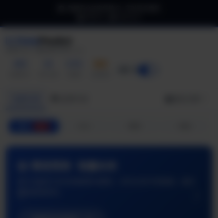
数据安全加密传输
实时同步更新
帮助中心
商务合作
Data
Predict
加拿大28 · 智能预测引擎 v3.0
400
22
5.5%
组合
开启
数据样本
命中次数
准确率
当前模式
加拿大28
台湾PC28
算法引擎
组合
大小
单双
杀组
热门
· 智赢未来
大数据驱动
维度算法模型，实时分析开奖数据，提供
累积海量历史数据，通
准确率。