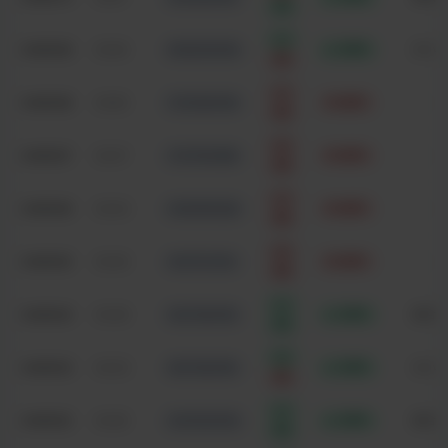
双
小
3466369
02:54
6+0+4=10
命中
大小
单
小
3466368
02:50
7+3+9=19
未中
-
双
大
3466367
02:47
1+7+0=08
未中
-
单
小
3466366
02:43
4+9+9=22
未中
-
单
大
3466365
02:40
4+7+1=12
未中
-
单
小
3466364
02:36
0+1+9=10
命中
组合
双
大
3466363
02:33
9+1+6=16
命中
大小
单
小
3466362
02:29
3+3+4=10
命中
组合
双