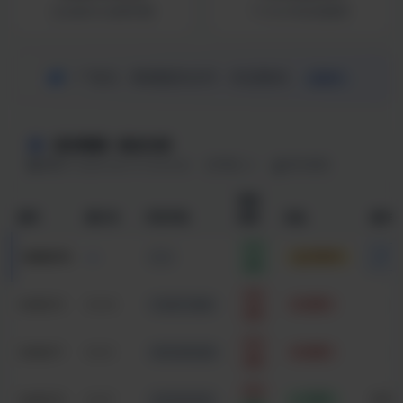
企业级SSL加密传输
7×24小时在线服务
广告位 · 数据服务合作 · 欢迎垂询
招商中
实时预测 · 组合分析
更新于 2026-08-07 03:05:40
算法 v1
黑马预测
预测
期号
倒计时
开奖号码
结果
状态
操作
小
--
3466373
--
预测中
单
大
3466372
03:04
1+6+1=08
未中
-
单
小
3466371
03:01
9+3+8=20
未中
-
单
大
3466370
02:57
3+2+5=10
命中
单双