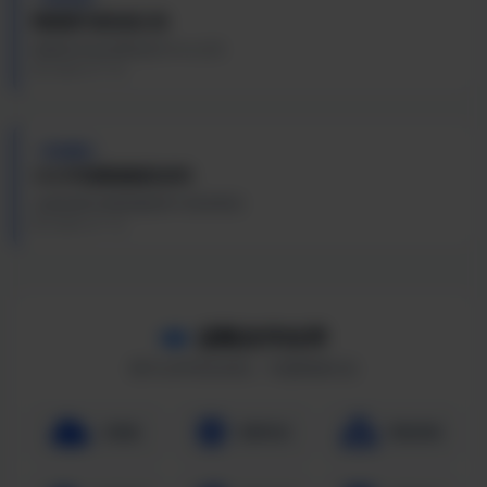
数据源升级完成公告
数据同步延迟降低至50ms以内
2026-07-16
行业资讯
2026年度数据报告发布
全面回顾年度数据趋势与预测表现
2026-07-14
战略合作伙伴
携手业界领先机构，共建数据生态
云数据
智算科技
数联网络