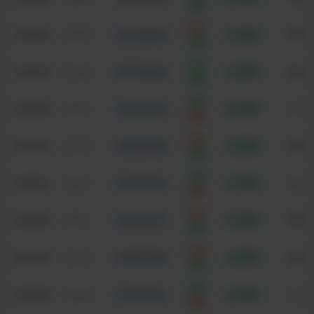
单
大
3467465
20:29
2+1+0=03
命中
单双
单
小
3467464
20:25
0+1+4=05
命中
组合
单
大
3467463
20:22
8+9+4=21
命中
大小
双
小
3467462
20:18
8+9+8=25
命中
单双
单
小
3467461
20:15
2+4+7=13
命中
大小
双
小
3467460
20:11
9+1+7=17
命中
单双
单
小
3467459
20:08
2+9+7=18
命中
单双
双
小
3467458
20:04
7+1+4=12
命中
大小
单