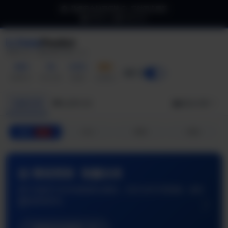
数据安全加密传输
实时同步更新
帮助中心
商务合作
Data
Predict
加拿大28 · 智能预测引擎 v3.0
400
18
4.5%
组合
开启
数据样本
命中次数
准确率
当前模式
加拿大28
台湾PC28
算法引擎
组合
大小
单双
杀组
热门
大数据驱动决策
累积海量历史数据，通过机器学习持续优化算法，提升预测
准确率。