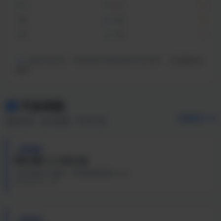
大
9
小
9
大单
4
大双
5
小单
2
小双
7
后续开出号码：
12 10 18 13 16 04 07 15 12 19
数据实时
更新
行业动态
查看更多
最新资讯 · 技术更新 · 平台公告
技术更新
算法引擎 v3.0 正式上线
全新深度学习模型，预测准确率提升12%
2026-07-18
平台公告