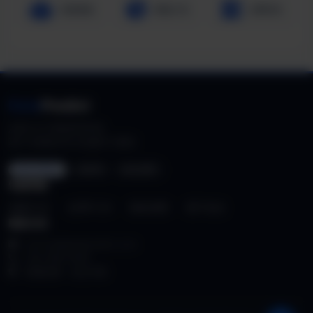
深蓝智能
数据工场
云擎科技
Data
Predict
加拿大28 智能预测系统
基于大数据分析与机器学习模型
ISO 27001
GDPR
SSL加密
快速导航
加拿大28
台湾PC28
隐私政策
用户协议
联系方式
service@datapredict.com
400-888-9999
数据加密 · 安全可靠