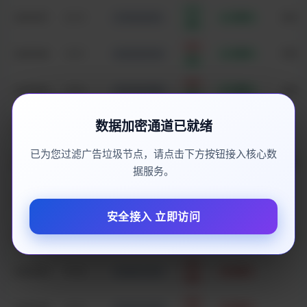
小
3467457
20:01
1+0+0=01
命中
组合
单
大
3467456
19:57
6+4+0=10
命中
单双
双
大
3467455
19:54
4+2+0=06
命中
单双
双
大
数据加密通道已就绪
3467454
19:50
1+1+5=07
未中
-
双
已为您过滤广告垃圾节点，请点击下方按钮接入核心数
小
3467453
19:47
1+3+5=09
命中
组合
据服务。
单
小
3467452
19:43
4+7+3=14
未中
-
单
安全接入 立即访问
小
3467451
19:40
2+8+3=13
命中
大小
双
大
3467450
19:36
4+8+1=13
未中
-
双
小