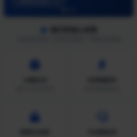
查看数据看板
我们的核心优势
专业的技术团队 · 先进的分析算法 · 可靠的实时数据
AI智能分析
实时数据同步
深度学习算法持续优化
毫秒级数据更新延迟
数据安全加密
专业客服支持